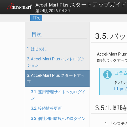
スタートアップガイド
Accel-Mart Plus
第24版 2026-04-30
目次
目次
3.5. 
1. はじめに
Accel-Ma
2. Accel-Mart Plus イントロダク
即時バックアッ
ション
コラ
3. Accel-Mart Plus スタートアッ
プ
各バッ
https:
3.1. 運用管理サイトへのログイ
ン
3.5.1.
3.2. 接続情報更新
3.3. 個社利用環境へのログイン
「システ