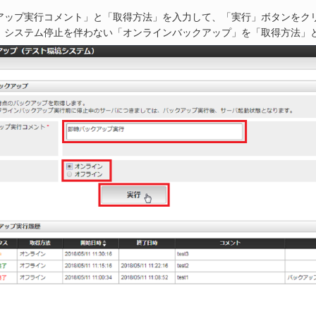
アップ実行コメント」と「取得方法」を入力して、「実行」ボタンをク
、システム停止を伴わない「オンラインバックアップ」を「取得方法」