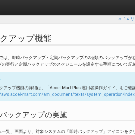
≪
3.4
バックアップ機能
rt Plusでは、即時バックアップ・定期バックアップの2種類のバックアップ
プの実行と定期バックアップのスケジュールを設定する手順について記
ム
クアップ機能の詳細は、「Accel-Mart Plus 運用者操作ガイド」をご
//aws.accel-mart.com/am_document/texts/system_operation/index
 即時バックアップの実施
ム一覧」画面より、対象システムの「即時バックアップ」アイコンをク