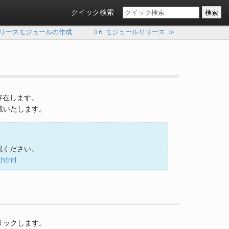
クイック検索
. リリースモジュールの作成
3.6. モジュールリリース
≫
が存在します。
載いたします。
確認ください。
.html
リックします。