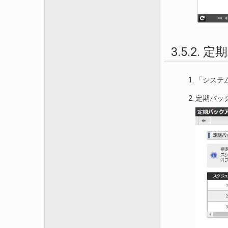
3.5.2
「システ
定期バッ